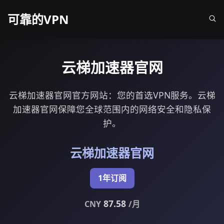
可靠的VPN
云梯加速器官网
云梯加速器官网官方网站：您的首选VPN服务。云梯
加速器官网保障您全球范围内的网络安全和隐私保
护。
云梯加速器官网
1年订阅
87.58
CNY
/月