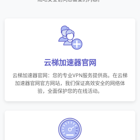
云梯加速器官网
云梯加速器官网：您的专业VPN服务提供商。在云梯
加速器官网官方网站，我们保证高效安全的网络体
验，全面保护您的在线活动。