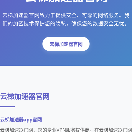
云梯加速器官网致力于提供安全、可靠的网络服务。我
们的加密技术保护您的隐私，确保您的数据安全无忧。
云梯加速器官网
云梯加速器官网
云梯加速器app官网
云梯加速器官网：您的专业VPN服务提供商。在云梯加速器官网